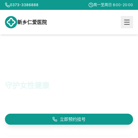
0373-3386888
周一至周日 8:00-20:00
新乡仁爱医院
专业妇科诊疗
守护女性健康
18年专业经验 · 200000+服务女性 · 20+专家团队
为您提供专业、
温馨、私密的医疗服务
立即预约挂号
了解医院详情