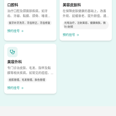
口腔科
美容皮肤科
治疗口腔及颌面部疾病，如牙
在保障皮肤健康的基础上，改善
齿、牙龈、黏膜、颌骨、唾液
外观、延缓衰老、提升颜值‌，通
腺、颞下颌关节等多个部位，不
过医疗级手段解决皮肤的“亚健康”
拔牙补牙洗牙，牙齿矫正，牙齿修复
光电治疗，注射美容，健康焕肤，微
仅限于“补牙拔牙”，全方位诊疗修
和“美观”问题。
针/射频
复、矫正、肿瘤、外伤等。
预约挂号
预约挂号
美容外科
专门诊治皮肤、毛发、指甲及黏
膜等相关疾病，如常见的痘痘、
湿疹，以及复杂的自身免疫性皮
痘肌管理，毛发管理，肤色管理
肤病、皮肤肿瘤等
预约挂号